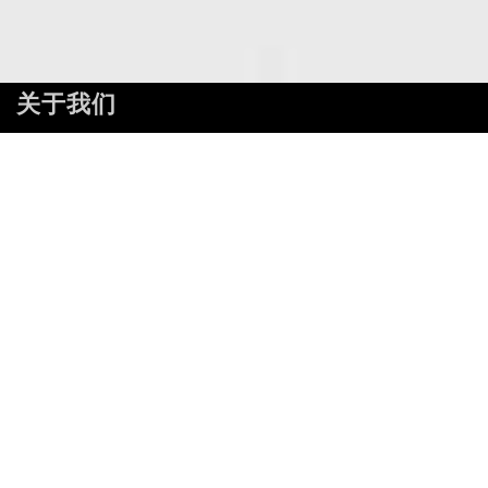
关于我们
九凌网络 上海 & 广东服务中心负责人 凌强 先生2005年毕业于
华东交通大学，2007年开始从事外贸建站和谷歌SEO优化服
务，至今已有17年实战经验。 我们的优势：售前售后均可直接
和技术经理沟通，无障碍全面解答您心中的疑惑。
快捷导航
首页
谷歌优化
Google推广
服务项目