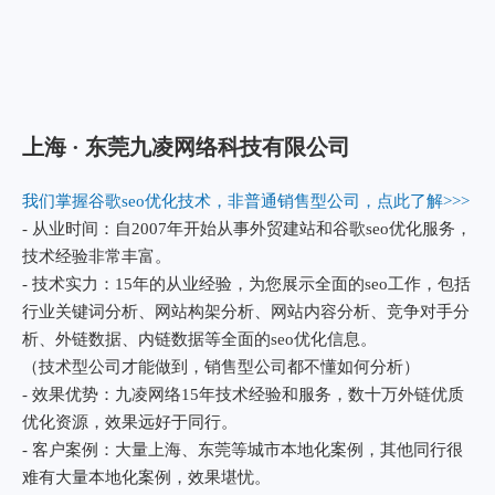
合作客户
东
莞
东
爱
莞
彼
络派
爱
丽
科技
立
服
（深
德
饰
Rchemsell
圳）
科
有
有限
医药化工客
技
谷
限
户，合作两套
公司
有
歌
公
网站，年询盘
瑞典
东
限
优
司
2000多个
上市
莞
公