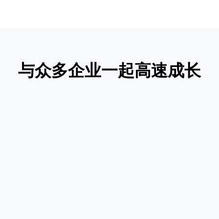
至惊喜。尽心尽力为我们
交成果。我们一直希望能
打造企业品牌和专业化形
找到一个审美接近欧美市
象，过硬的技术实力让我
场的网站设计团队，鸿码
科技的作品我们很满意。
们在行业网站中脱颖而
出，鸿码团队的付出完全
SEO也有所成效，目前这
超出我们提出的最初需
个网站已经接到订单。
求。
Janine C - 高级市场运营，首帆动力科技股
Serena Z - 国际事业部海外推广经理，中