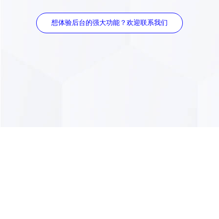
因为首页只有10个自然排名位置，所以想要在竞争激烈的市场中
胜出，不仅需要掌握SEO技术，还需要
领先于其他SEO公司
的技
术水平，才能确保获得更大的胜算。