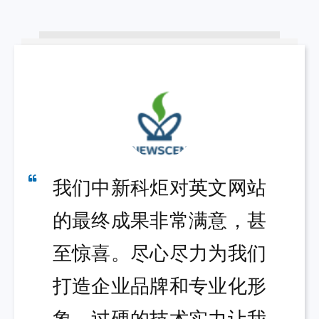
1300
询
析、外链数据、内链数据等全面的seo优化信息。
以上
盘，
（技术型公司才能做到，销售型公司都不懂如何分析）
年营
- 效果优势：九凌网络15年技术经验和服务，数十万外链优质
收数
优化资源，效果远好于同行。
百万
- 客户案例：大量上海、东莞等城市本地化案例，其他同行很
难有大量本地化案例，效果堪忧。
- 实践证明：公司官网在Google和百度排名非常好，是技术实
力的最好证明。
（案例可以挑好的展示，唯独官网是没办法挑的，而且我公司
不止一个网站排名非常好，而是多个公司网站，在Google、百
度、搜狗、360、Bing、Yandex等多个搜索引擎排名均非常
好）