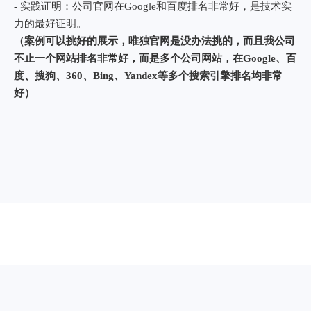
化
泳衣
公
市
司
更多案例
公
服务
司，
畅
微型
行
司
主要
扬
电机
业，
从事
官
客
精
优化
模
网-
户，
半年
密
具、
九
大量
时
陶瓷
模
凌
全球
间，
耳机
具
网
优质
300
产品
有
络
买
多个
限
家，
高质
大量
公
年营
量询
行业
司
收
盘
核心
上海 · 东莞九凌网络科技有限公司
6000
关键
塑胶
多万
词排
模
我们掌握谷歌seo优化技术，非普通销售型公司，点此了解>>>
名谷
具，
歌首
- 从业时间：自2007年开始从事外贸建站和谷歌seo优化服务，
大量
页，
一对
技术经验非常丰富。
日均
一高
- 技术实力：15年的从业经验，为您展示全面的seo工作，包括
流量
质量
行业关键词分析、网站构架分析、网站内容分析、竞争对手分