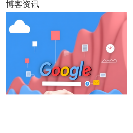
[
谷歌优化
]
以东莞爱彼丽服饰为例，看如何通过
29
Google优化快速获取客户？
2024-04
一、东莞爱彼丽服饰公司情况合作时间：2023年9月
至2024年6月3日，仅半年多时间公司之前一直在天猫
和拼多多平台做泳衣零售业务，2022年底了解到外...
[
外贸网站
]
谷歌优化：如何优化网页内容设置？
20
要想让网站容易被Google收录，排名好，不仅要优质
2023-10
的内容，而且需要好的优化设置。几乎所有排名好的
页面，优化设置都是做的非常好的。那么需要进行...
[
外贸网站
]
谷歌SEO：如何拟文章标题及获取优质文
20
章？
2023-10
要做好谷歌优化，写一个吸引人的文章标题，搭配一
个原创、高质量的文章非常重要，是谷歌seo的核心。
因此，谷歌优化中如何文章非常重要。那么，如何...
[
外贸网站
]
谷歌优化：如何拓展行业关键词？
16
要做好谷歌优化，拓展行业关键词是第一步，关键词